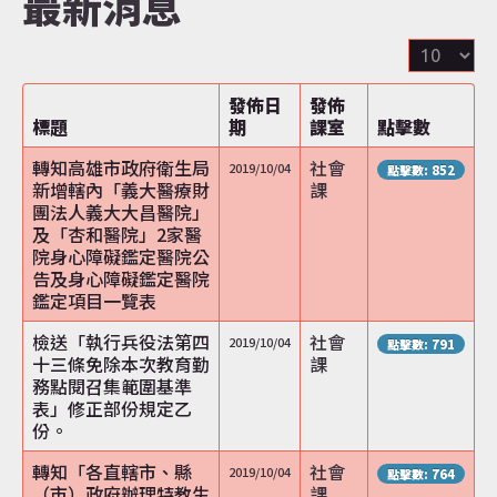
最新消息
顯
認識達仁
示
數
發佈日
發佈
目
標題
期
課室
點擊數
訊息專區
轉知高雄市政府衛生局
社會
2019/10/04
點擊數: 852
新增轄內「義大醫療財
課
團法人義大大昌醫院」
及「杏和醫院」2家醫
院身心障礙鑑定醫院公
便民服務
告及身心障礙鑑定醫院
鑑定項目一覽表
檢送「執行兵役法第四
社會
2019/10/04
點擊數: 791
十三條免除本次教育勤
課
務點閱召集範圍基準
資訊公開
表」修正部份規定乙
份。
轉知「各直轄市、縣
社會
2019/10/04
點擊數: 764
（市）政府辦理特教生
課
民意交流