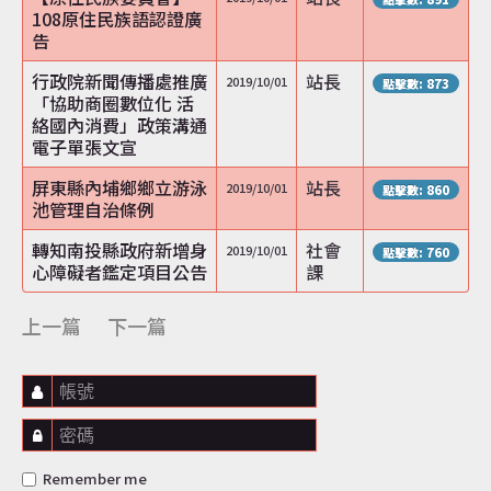
108原住民族語認證廣
告
行政院新聞傳播處推廣
站長
2019/10/01
點擊數: 873
「協助商圈數位化 活
絡國內消費」政策溝通
電子單張文宣
屏東縣內埔鄉鄉立游泳
站長
2019/10/01
點擊數: 860
池管理自治條例
轉知南投縣政府新增身
社會
2019/10/01
點擊數: 760
心障礙者鑑定項目公告
課
上一篇
下一篇
帳號
密碼
Remember me