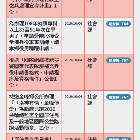
徵兵處理宣導計畫」1
份。
為辦理108年就讀專科
社會
2019/10/04
點擊數: 764
以上83至91年次在學
課
男子，申請分階段接受
常備兵役軍事訓練，請
本鄉役男踴躍申請。
檢送「國際組織技能競
社會
2019/10/04
點擊數: 757
賽國家代表隊服補充兵
課
役申請書格式、申請程
序及資格條件」公告1
份。
檢送金峰鄉公所辦理
社會
2019/10/04
點擊數: 767
『「洛神有情，金峰傳
課
愛」為腦麻兒跑2019
扶輪總監盃全國原住民
及一般地區國際公益路
跑活動簡章』乙份。
【原住民族委員會】
站長
2019/10/01
點擊數: 891