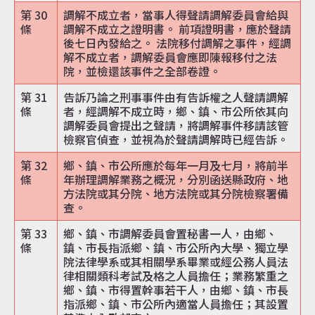
第 30
調解不成立者，當事人得聲請調解委員會給與
條
調解不成立之證明書。 前項證明書，應於聲請
後七日內發給之。 法院移付調解之事件，經調
解不成立者，調解委員會應即陳報移付之法
院，並檢還該事件之全部卷證。
第 31
告訴乃論之刑事事件由有告訴權之人聲請調解
條
者，經調解不成立時，鄉、鎮、市公所依其向
調解委員會提出之聲請，將調解事件移請該管
檢察官偵查，並視為於聲請調解時已經告訴。
第 32
鄉、鎮、市公所應於每年一月及七月，將前半
條
年辦理調解業務之概況，分別函送縣政府、地
方法院或其分院、地方法院或其分院檢察署備
查。
第 33
鄉、鎮、市調解委員會置秘書一人，由鄉、
條
鎮、市長指派鄉、鎮、市公所內大學、獨立學
院法律學系或其相關學系畢業或經公務人員法
律相關類科考試及格之人員擔任；業務繁重之
鄉、鎮、市得置幹事若干人，由鄉、鎮、市長
指派鄉、鎮、市公所內適當人員擔任；其設置