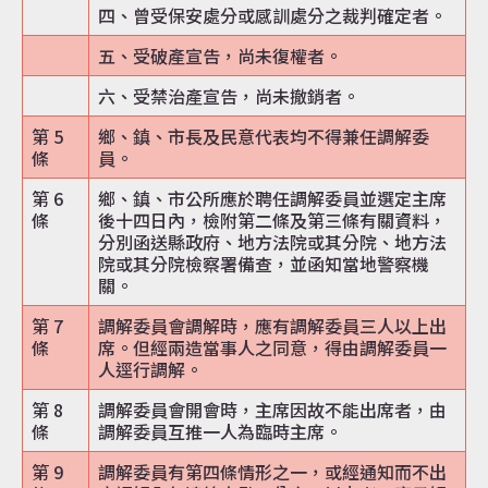
四、曾受保安處分或感訓處分之裁判確定者。
五、受破產宣告，尚未復權者。
六、受禁治產宣告，尚未撤銷者。
第 5
鄉、鎮、市長及民意代表均不得兼任調解委
條
員。
第 6
鄉、鎮、市公所應於聘任調解委員並選定主席
條
後十四日內，檢附第二條及第三條有關資料，
分別函送縣政府、地方法院或其分院、地方法
院或其分院檢察署備查，並函知當地警察機
關。
第 7
調解委員會調解時，應有調解委員三人以上出
條
席。但經兩造當事人之同意，得由調解委員一
人逕行調解。
第 8
調解委員會開會時，主席因故不能出席者，由
條
調解委員互推一人為臨時主席。
第 9
調解委員有第四條情形之一，或經通知而不出