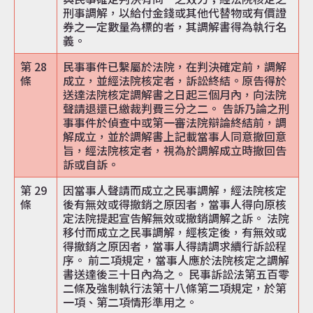
刑事調解，以給付金錢或其他代替物或有價證
券之一定數量為標的者，其調解書得為執行名
義。
第 28
民事事件已繫屬於法院，在判決確定前，調解
條
成立，並經法院核定者，訴訟終結。原告得於
送達法院核定調解書之日起三個月內，向法院
聲請退還已繳裁判費三分之二。 告訴乃論之刑
事事件於偵查中或第一審法院辯論終結前，調
解成立，並於調解書上記載當事人同意撤回意
旨，經法院核定者，視為於調解成立時撤回告
訴或自訴。
第 29
因當事人聲請而成立之民事調解，經法院核定
條
後有無效或得撤銷之原因者，當事人得向原核
定法院提起宣告解無效或撤銷調解之訴。 法院
移付而成立之民事調解，經核定後，有無效或
得撤銷之原因者，當事人得請調求續行訴訟程
序。 前二項規定，當事人應於法院核定之調解
書送達後三十日內為之。 民事訴訟法第五百零
二條及強制執行法第十八條第二項規定，於第
一項、第二項情形準用之。