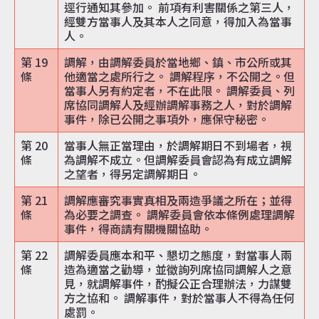
逕行通知其參加。 前項有利害關係之第三人，
經雙方當事人及其本人之同意，得加入為當事
人。
第 19
調解，由調解委員於當地鄉、鎮、市公所或其
條
他適當之處所行之。 調解程序，不公開之。但
當事人另有約定者，不在此限。 調解委員、列
席協同調解人及經辦調解事務之人，對於調解
事件，除已公開之事項外，應保守秘密。
第 20
當事人無正當理由，於調解期日不到場者，視
條
為調解不成立。但調解委員會認為有成立調解
之望者，得另定調解期日。
第 21
調解應審究事實真相及兩造爭議之所在；並得
條
為必要之調查。 調解委員會依本條例處理調解
事件，得商請有關機關協助。
第 22
調解委員應本和平、懇切之態度，對當事人兩
條
造為適當之勸導，並徵詢列席協同調解人之意
見，就調解事件，酌擬公正合理辦法，力謀雙
方之協和。 調解事件，對於當事人不得為任何
處罰。