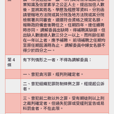
業知識及信望素孚之公正人士，提出加倍人數
後，並將其姓名、學歷及經歷等資料，分別函
請管轄地方法院或其分院及地方法院或其分院
檢察署共同審查，遴選符合資格之規定名額，
報縣政府備查後聘任之，任期四年。連任續聘
時亦同。 調解委員出缺時，得補聘其缺額。但
出缺人數達總人數三分之一以上，而所餘任期
在一年以上者，應予補聘。 前項補聘之任期均
至原任期屆滿時為止。 調解委員中婦女名額不
得少於四分之一。
第 4
有下列情形之一者，不得為調解委員：
條
一、曾犯貪污罪，經判刑確定者。
二、曾犯組織犯罪防制條例之罪，經提起公訴
者。
三、曾犯前二款以外之罪，受有期徒刑以上刑
之裁判確定者。但過失犯罪或受緩刑宣告或易
科罰金者，不在此限。