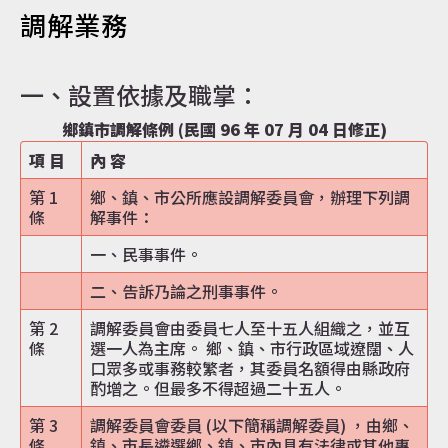
調解業務
認識達仁
一、設置依據及職掌：
鄉鎮市調解條例 (民國 96 年 07 月 04 日修正)
訊息專區
項 目
內 容
第 1
鄉、鎮、市公所應設調解委員會，辦理下列調
條
解事件：
便民服務
一、民事事件。
二、告訴乃論之刑事事件。
第 2
調解委員會由委員七人至十五人組織之，並互
條
選一人為主席。 鄉、鎮、市行政區域遼闊、人
資訊公開
口眾多或事務較繁者，其委員名額得由縣政府
酌增之。但最多不得超過二十五人。
第 3
調解委員會委員 (以下簡稱調解委員) ，由鄉、
條
鎮、市長遴選鄉、鎮、市內具有法律或其他專
民意交流