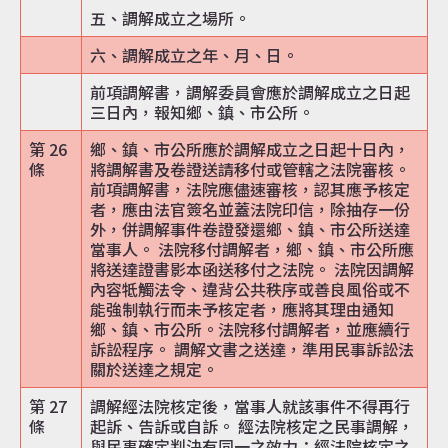
五、調解成立之場所。
六、調解成立之年、月、日。
前項調解書，調解委員會應於調解成立之日起
三日內，報知鄉、鎮、市公所。
第 26
鄉、鎮、市公所應於調解成立之日起十日內，
條
將調解書及卷證送請移付或管轄之法院審核。
前項調解書，法院應儘速審核，認其應予核定
者，應由法官簽名並蓋法院印信，除抽存一份
外，併調解事件卷證發還鄉、鎮、市公所送達
當事人。 法院移付調解者，鄉、鎮、市公所應
將送達證書影本函送移付之法院。 法院因調解
內容牴觸法令、違背公共秩序或善良風俗或不
能強制執行而未予核定者，應將其理由通知
鄉、鎮、市公所。法院移付調解者，並應續行
訴訟程序。 調解文書之送達，準用民事訴訟法
關於送達之規定。
第 27
調解經法院核定後，當事人就該事件不得再行
條
起訴、告訴或自訴。 經法院核定之民事調解，
與民事確定判決有同一之效力；經法院核定之