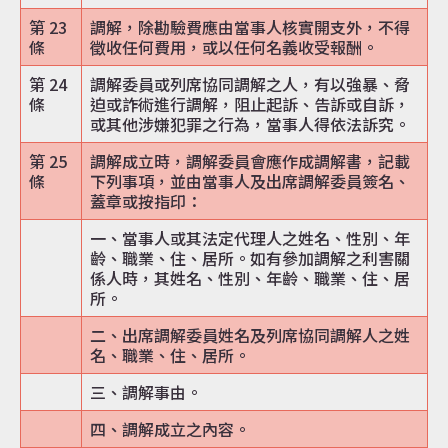
第 23
調解，除勘驗費應由當事人核實開支外，不得
條
徵收任何費用，或以任何名義收受報酬。
第 24
調解委員或列席協同調解之人，有以強暴、脅
條
迫或詐術進行調解，阻止起訴、告訴或自訴，
或其他涉嫌犯罪之行為，當事人得依法訴究。
第 25
調解成立時，調解委員會應作成調解書，記載
條
下列事項，並由當事人及出席調解委員簽名、
蓋章或按指印：
一、當事人或其法定代理人之姓名、性別、年
齡、職業、住、居所。如有參加調解之利害關
係人時，其姓名、性別、年齡、職業、住、居
所。
二、出席調解委員姓名及列席協同調解人之姓
名、職業、住、居所。
三、調解事由。
四、調解成立之內容。