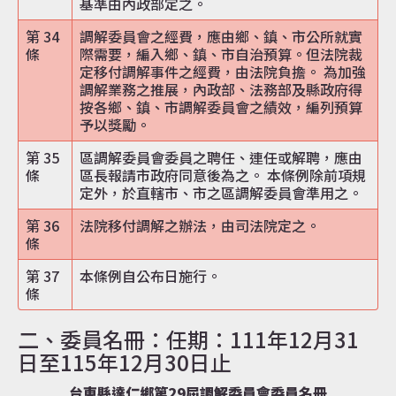
基準由內政部定之。
第 34
調解委員會之經費，應由鄉、鎮、市公所就實
條
際需要，編入鄉、鎮、市自治預算。但法院裁
定移付調解事件之經費，由法院負擔。 為加強
調解業務之推展，內政部、法務部及縣政府得
按各鄉、鎮、市調解委員會之績效，編列預算
予以獎勵。
第 35
區調解委員會委員之聘任、連任或解聘，應由
條
區長報請市政府同意後為之。 本條例除前項規
定外，於直轄市、市之區調解委員會準用之。
第 36
法院移付調解之辦法，由司法院定之。
條
第 37
本條例自公布日施行。
條
二、委員名冊：任期：111年12月31
日至115年12月30日止
台東縣達仁鄉第29屆調解委員會委員名冊