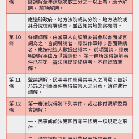
條
席調解全年達總次數三分之一以上者，應予解
聘。 前項解聘，
應送縣政府、地方法院或其分院、地方法院或
其分院檢察署備查，並函知當地警察機關。
第 10
聲請調解，由當事人向調解委員會以書面或言
條
詞為之。言詞聲請者，應製作筆錄；書面聲請
者，應按他造人數提出繕本。 前項聲請，應表
明調解事由及爭議情形。 第一條所定得調解事
件已在第一審法院辯論終結者，不得聲請調
解。
第 11
聲請調解，民事事件應得當事人之同意；告訴
條
乃論之刑事事件應得被害人之同意，始得進行
調解。
第 12
第一審法院得將下列事件，裁定移付調解委員
條
會調解：
一、民事訴訟法第四百零三條第一項規定之事
件。
二、適宜調解之刑事附帶民事訴訟事件。