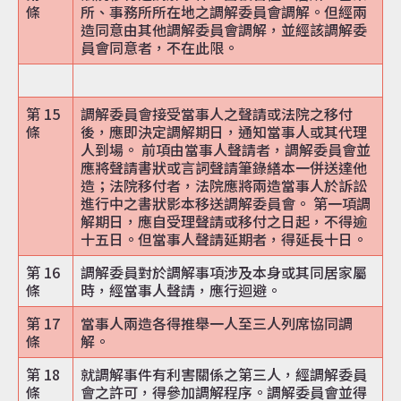
條
所、事務所所在地之調解委員會調解。但經兩
造同意由其他調解委員會調解，並經該調解委
員會同意者，不在此限。
第 15
調解委員會接受當事人之聲請或法院之移付
條
後，應即決定調解期日，通知當事人或其代理
人到場。 前項由當事人聲請者，調解委員會並
應將聲請書狀或言詞聲請筆錄繕本一併送達他
造；法院移付者，法院應將兩造當事人於訴訟
進行中之書狀影本移送調解委員會。 第一項調
解期日，應自受理聲請或移付之日起，不得逾
十五日。但當事人聲請延期者，得延長十日。
第 16
調解委員對於調解事項涉及本身或其同居家屬
條
時，經當事人聲請，應行迴避。
第 17
當事人兩造各得推舉一人至三人列席協同調
條
解。
第 18
就調解事件有利害關係之第三人，經調解委員
條
會之許可，得參加調解程序。調解委員會並得