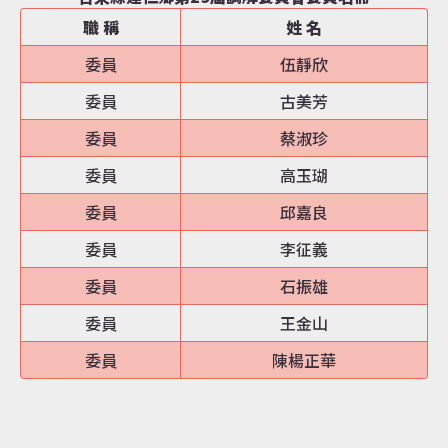
職 稱
姓 名
委員
伍靜欣
委員
古美芳
委員
蔡淑珍
委員
高玉瑚
委員
邱嘉良
委員
李征義
委員
石振雄
委員
王金山
委員
陳楊正華