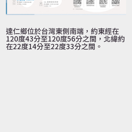
達仁鄉位於台灣東側南端，約東經在
120度43分至120度56分之間，北緯約
在22度14分至22度33分之間。
位於南迴線最南端的達仁鄉，有著臺灣難得一見的自然原
始風貌，有著傳統的排灣族的文化，那擁有百年歷史的土
坂吊橋，正是見證排灣族與達仁鄉的故事。
西南與屏東縣牡丹鄉比鄰，西與屏東縣春日鄉相連，西北
與屏東縣來義鄉接壤，北與金峰鄉相接，東臨太平洋與大
武鄉相接，東北邊有一段鄉界與太麻里相連。 達仁鄉東西
之間相距最寬處約19.7公里，南北距離約30公里，全鄉面
積為306.44公頃。