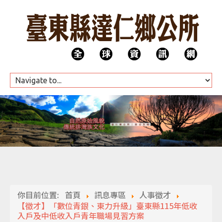
HOME
公所團隊
你目前位置:
首頁
訊息專區
人事徵才
代表會
【徵才】「數位青銀、東力升級」臺東縣115年低收
入戶及中低收入戶青年職場見習方案