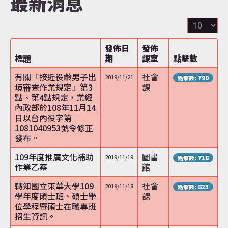
最新消息
顯
認識達仁
示
數
發佈日
發佈
目
標題
期
課室
點擊數
訊息專區
有關「接近役齡男子出
社會
2019/11/21
點擊數: 790
境審查作業規定」第3
課
點、第4點規定，業經
內政部於108年11月14
日以台內役字第
便民服務
1081040953號令修正
發布。
109年度推廣文化補助
圖書
2019/11/19
點擊數: 718
作業乙案
館
資訊公開
轉知國立東華大學109
社會
2019/11/18
點擊數: 823
學年度碩士班、碩士學
課
位學程暨碩士在職專班
招生資訊。
民意交流