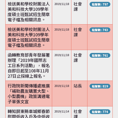
檢送美和學校財團法人
社會
2019/11/18
點擊數: 797
美和科技大學109學年
課
度碩士班甄試招生簡章
電子檔及相關訊息。
檢送美和學校財團法人
社會
2019/11/18
點擊數: 743
美和科技大學109學年
課
度碩士班甄試招生簡章
電子檔及相關訊息。
函轉教育部青年發展署
社會
2019/11/18
點擊數: 761
辦理「2019年國際志
課
工日系列活動」，報名
自即日起至108年11月
27日止採線上報名。
行政院新聞傳播處推廣
站長
2019/11/18
點擊數: 819
「補助農友購置大型、
小型農機」政策溝通電
子單張文宣
轉知屏東縣車城鄉春節
社會
2019/11/14
點擊數: 774
慰問低收入戶及中低收
課