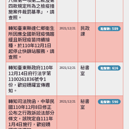
八條第一項第二款及第
四款規定所為之檢疫措
施案件裁罰基準」，請
查照。
轉知臺東縣達仁鄉衛生
民政
2021/12/21
點擊數: 589
所因應全國新冠疫情趨
課
緩且新冠疫苗持續接
種，於110年12月1日
起停止快篩站服務，請
查照。
轉知臺東縣政府110年
秘書
2021/12/21
點擊數: 616
12月14日府行法字第
室
1100261836號令1
份，歡迎踴躍宣傳週
知。
轉知司法院函，中華民
秘書
2021/12/21
點擊數: 590
國110年12月8日修正
室
公布之行政訴訟法部分
條文，該院定自111年
1月4日施行，歡迎踴