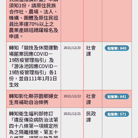
須知1份，請原住民族
合作社、農場、法人、
機構、團體及原住民班
員比率達70％以上之
農業產銷班踴躍報名及
申請。
轉知「競技及休閒運動
社會
2021/12/23
點擊數: 640
場館業因應COVID－
課
19防疫管理指引」及
「游泳池因應COVID－
19防疫管理指引」各1
份，並自111年1月1日
生效
轉知彰化縣芬園鄉婦女
社會
2021/12/22
點擊數: 641
生育補助自治條例
課
轉知衛生福利部修訂
民政
2021/12/21
點擊數: 571
「違反傳染病防治法第
課
四十八條第一項規定所
為之隔離措施、第五十