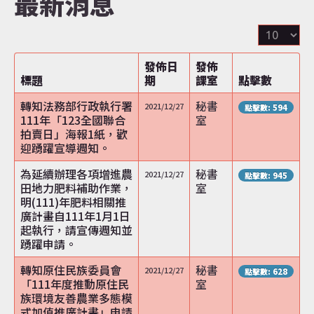
最新消息
顯
認識達仁
示
數
發佈日
發佈
目
標題
期
課室
點擊數
訊息專區
轉知法務部行政執行署
秘書
2021/12/27
點擊數: 594
111年「123全國聯合
室
拍賣日」海報1紙，歡
迎踴躍宣導週知。
為延續辦理各項增進農
秘書
便民服務
2021/12/27
點擊數: 945
田地力肥料補助作業，
室
明(111)年肥料相關推
廣計畫自111年1月1日
起執行，請宣傳週知並
踴躍申請。
資訊公開
轉知原住民族委員會
秘書
2021/12/27
點擊數: 628
「111年度推動原住民
室
族環境友善農業多態模
式加值推廣計畫」申請
民意交流