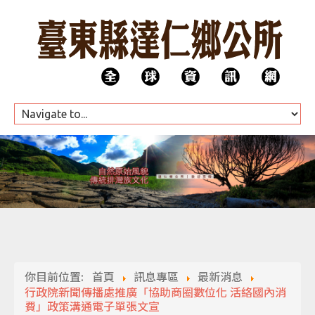
HOME
公所團隊
你目前位置:
首頁
訊息專區
最新消息
代表會
行政院新聞傳播處推廣「協助商圈數位化 活絡國內消
費」政策溝通電子單張文宣