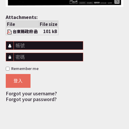
Attachments:
File
File size
台東縣政府 函
101 kB
帳號
密碼
Remember me
登入
Forgot your username?
Forgot your password?