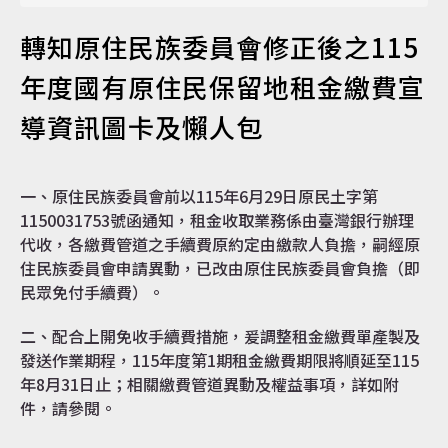
轉知原住民族委員會修正後之115
認識達仁
年度國有原住民保留地租金繳費宣
導資訊圖卡及懶人包
訊息專區
一、原住民族委員會前以115年6月29日原民土字第
1150031753號函通知，租金收取業務係由臺灣銀行辦理
代收，各繳費管道之手續費原約定由繳款人負擔，嗣經原
便民服務
住民族委員會申請異動，已改由原住民族委員會負擔（即
民眾免付手續費）。
二、配合上開免收手續費措施，爰調整租金繳費單產製及
資訊公開
發送作業期程，115年度第1期租金繳費期限將順延至115
年8月31日止；相關繳費管道異動及權益事項，詳如附
件，請參閱。
民意交流