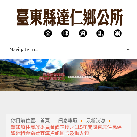
HOME
公所團隊
你目前位置:
首頁
訊息專區
最新消息
代表會
轉知原住民族委員會修正後之115年度國有原住民保
留地租金繳費宣導資訊圖卡及懶人包