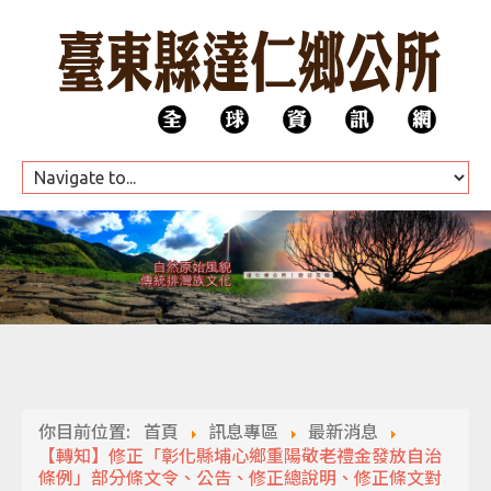
HOME
公所團隊
你目前位置:
首頁
訊息專區
最新消息
代表會
【轉知】修正「彰化縣埔心鄉重陽敬老禮金發放自治
條例」部分條文令、公告、修正總說明、修正條文對