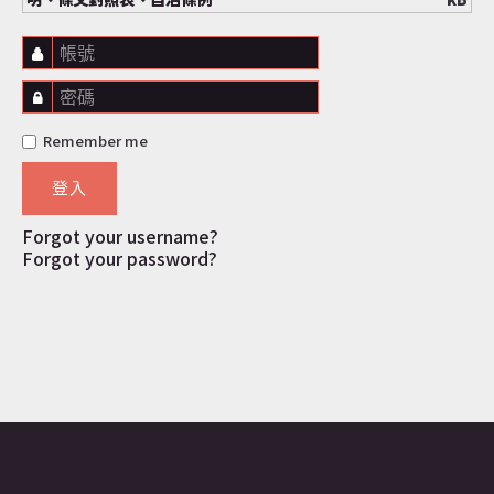
帳號
密碼
Remember me
登入
Forgot your username?
Forgot your password?