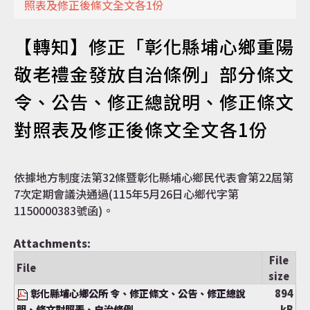
照表及修正後條文全文各1份
認識達仁
【轉知】修正「彰化縣埔心鄉重陽
敬老禮金發放自治條例」部分條文
令、公告、修正總說明、修正條文
訊息專區
對照表及修正後條文全文各1份
便民服務
依據地方制度法第32條暨彰化縣埔心鄉民代表會第22屆第
7次定期會議決通過(115年5月26日心鄉代字第
1150000383號函)。
資訊公開
Attachments:
File
File
size
彰化縣埔心鄉公所 令、修正條文、公告、修正總說
894
明、條文對照表、自治條例
kB
民意交流