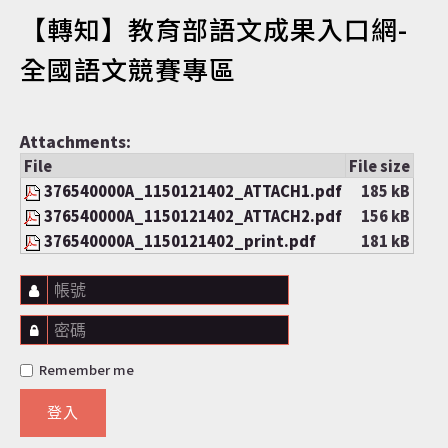
【轉知】教育部語文成果入口網-
認識達仁
全國語文競賽專區
Attachments:
訊息專區
File
File size
376540000A_1150121402_ATTACH1.pdf
185 kB
376540000A_1150121402_ATTACH2.pdf
156 kB
376540000A_1150121402_print.pdf
181 kB
便民服務
帳號
密碼
資訊公開
Remember me
登入
民意交流