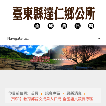
HOME
公所團隊
你目前位置:
首頁
訊息專區
最新消息
代表會
【轉知】教育部語文成果入口網-全國語文競賽專區