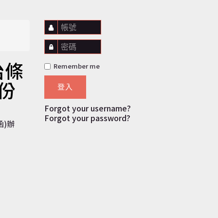
帳號
密碼
治條
Remember me
份
登入
Forgot your username?
Forgot your password?
函)辦