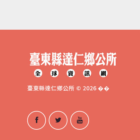
臺東縣達仁鄉公所
©
2026