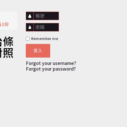
帳號
1份
密碼
治條
Remember me
對照
登入
Forgot your username?
Forgot your password?