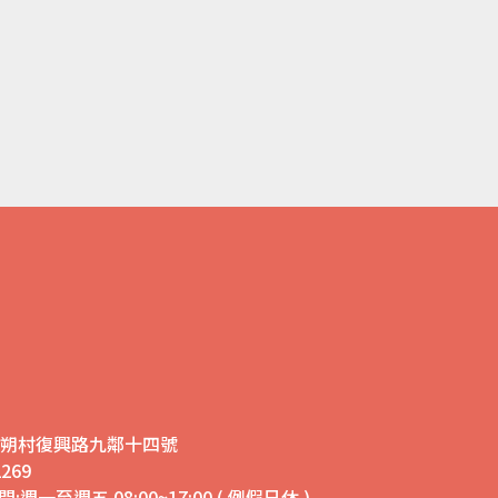
鄉安朔村復興路九鄰十四號
269
:週一至週五 08:00~17:00 ( 例假日休 )