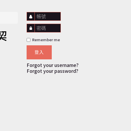
帳號
密碼
契
Remember me
登入
Forgot your username?
Forgot your password?