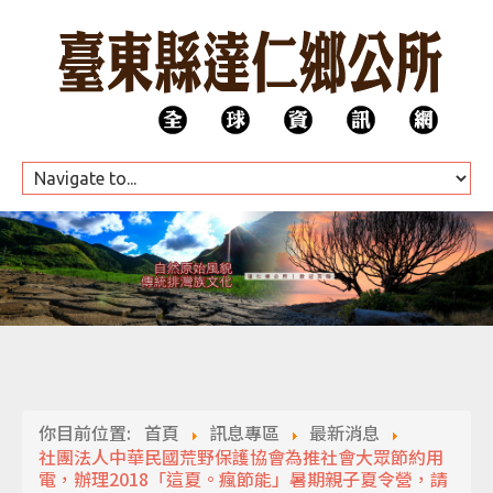
HOME
公所團隊
你目前位置:
首頁
訊息專區
最新消息
代表會
社團法人中華民國荒野保護協會為推社會大眾節約用
電，辦理2018「這夏。瘋節能」暑期親子夏令營，請