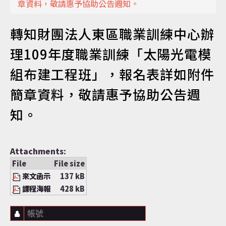
章資料，敬請惠予協助公告週知。
認識達仁
轉知財團法人東區職業訓練中心辦
理109年度職業訓練「太陽光電模
組布建工程班」，報名表詳如附件
訊息專區
簡章資料，敬請惠予協助公告週
知。
便民服務
Attachments:
File
File size
資訊公開
來文函示
137 kB
課程海報
428 kB
帳號
民意交流