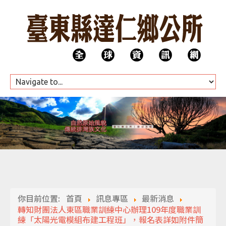
HOME
公所團隊
你目前位置:
首頁
訊息專區
最新消息
代表會
轉知財團法人東區職業訓練中心辦理109年度職業訓
練「太陽光電模組布建工程班」，報名表詳如附件簡