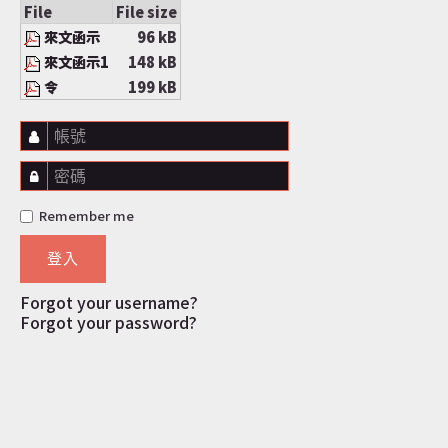
File
File size
來文函示
96 kB
來文函示1
148 kB
令
199 kB
帳號
密碼
Remember me
登入
Forgot your username?
Forgot your password?