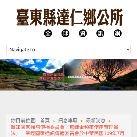
HOME
公所團隊
你目前位置:
首頁
訊息專區
最新消息
代表會
轉知國家通訊傳播委員會「無線電頻率使用管理辦
法」，業經國家通訊傳播委員會於中華民國109年7月