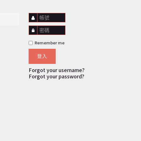
帳號
密碼
Remember me
登入
Forgot your username?
Forgot your password?