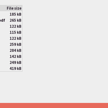
File size
185 kB
pdf
265 kB
122 kB
115 kB
122 kB
259 kB
284 kB
142 kB
249 kB
419 kB