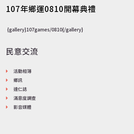
107年鄉運0810開幕典禮
認識達仁
{gallery}107games/0810{/gallery}
訊息專區
民意交流
活動相簿
便民服務
鄉訊
達仁誌
滿意度調查
資訊公開
影音媒體
民意交流