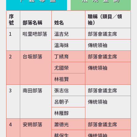
序
職稱（頭目／領
號
部落名稱
姓名
袖）
1
啦里吧部落
溫吉兒
部落會議主席
溫海妹
傳統領袖
2
台坂部落
丁綉育
部落會議主席
尤國榮
傳統領袖
林祖賢
3
南田部落
張志信
部落會議主席
呂朝子
傳統領袖
林雁醇
4
安朔部落
蕭德光
部落會議主席
蔡保生
傳統領袖