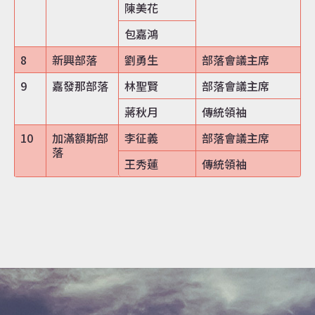
陳美花
包嘉鴻
8
新興部落
劉勇生
部落會議主席
9
嘉發那部落
林聖賢
部落會議主席
蔣秋月
傳統領袖
10
加滿額斯部
李征義
部落會議主席
落
王秀蓮
傳統領袖