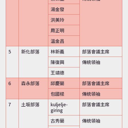
湯金發
洪美玲
周正明
溫金昌
5
新化部落
林新義
部落會議主席
陳復興
傳統領袖
王靖德
6
森永部落
邱慶蘭
部落會議主席
包國樑
傳統領袖
7
土坂部落
kuljelje-
部落會議主席
giring
古秀蘭
傳統領袖