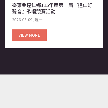
臺東縣達仁鄉115年度第一屆『達仁好
【公告】原住民族委員會 公告新版「原
選簡章「達仁鄉公所工程助理約用人
2026-07-06, 週一
聲音』歌唱競賽活動
住民族歲時祭儀放假日期」1份
員」
2026-03-09, 週一
2026-08-05, 週三
2026-07-30, 週四
VIEW MORE
【徵才】臺東縣達仁鄉立幼兒園115學
VIEW MORE
VIEW MORE
年度第學期契約進用代理教保員甄選重
要日程
2026-07-27, 週一
【徵才】臺東縣達仁鄉立幼兒園115學
年度第一學期契約進用代理教保員甄選
簡章
2026-07-27, 週一
【徵才】臺東縣達仁鄉立幼兒園115學
年度第一學期契約進用代理教保員甄選