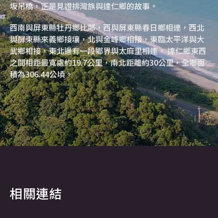
坂吊橋，正是見證排灣族與達仁鄉的故事。
西南與屏東縣牡丹鄉比鄰，西與屏東縣春日鄉相連，西北
與屏東縣來義鄉接壤，北與金峰鄉相接，東臨太平洋與大
武鄉相接，東北邊有一段鄉界與太麻里相連。 達仁鄉東西
之間相距最寬處約19.7公里，南北距離約30公里，全鄉面
積為306.44公頃。
相關連結