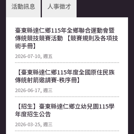
活動訊息
人事徵才
臺東縣達仁鄉115年全鄉聯合運動會暨
【轉知】2026城鎮韌性演習宣導及避難
斜坡上的藝術節-「斜坡上的生活設計
臺東縣達仁鄉公所課員(A620020)職務
傳統競技競賽活動 【競賽規則及各項技
指引
獎」
代理人徵才1名
術手冊】
2026-08-10, 週一
2026-07-24, 週五
2026-08-10, 週一
2026-07-10, 週五
【轉知】交通部為推廣「綠色運輸服務
115年度「全鄉聯合運動會暨選手之夜
【公告】臺東縣達仁鄉公所約用人員
【臺東縣達仁鄉115年度全國原住民族
平臺」上線服務
活動」市集招募
「財經課工程助理」甄選結果
傳統射箭邀請賽-秩序冊】
2026-08-10, 週一
2026-07-13, 週一
2026-08-07, 週五
2026-06-17, 週三
有關衛生福利部因應病毒變異鼓勵民眾
縫 迴 山 海 祭 路 跑 ³ - 鄉 民 報 名 連 結
【公告】臺東縣達仁鄉立幼兒園115學
【招生】臺東縣達仁鄉立幼兒園115學
接種COVID-19疫苗與流感疫苗，提升免
年度第一學期契約進用代理教保員甄選
2026-07-06, 週一
年度招生公告
疫保護力1案，請查照。
2026-08-06, 週四
縫迴山海祭路跑活動｜活動物資正式公
2026-03-25, 週三
2026-08-10, 週一
開！
【徵才】臺東縣達仁鄉公所約用人員甄