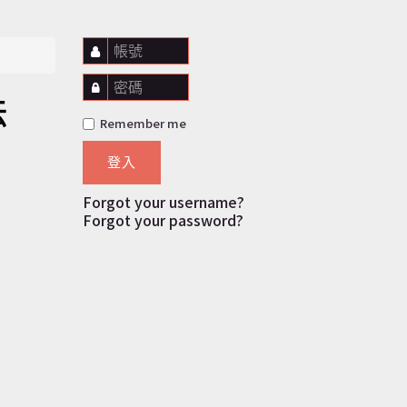
帳號
密碼
法
Remember me
登入
Forgot your username?
Forgot your password?